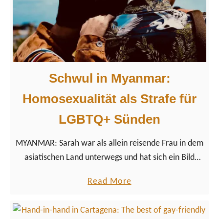
g
-
z
O
u
u
m
t
‚
L
Schwul in Myanmar:
G
Homosexualität als Strafe für
B
T
LGBTQ+ Sünden
Q
+
MYANMAR: Sarah war als allein reisende Frau in dem
P
asiatischen Land unterwegs und hat sich ein Bild
a
über die Lage der LGBTQ+ Community in Myanmar,
a
Read More
r
bzw. Birma machen können.
b
a
o
d