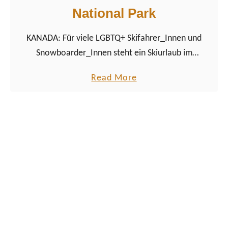
i
National Park
b
a
KANADA: Für viele LGBTQ+ Skifahrer_Innen und
n
Snowboarder_Innen steht ein Skiurlaub im
o
Champagner Powder der kanadischen Rocky
n
a
Read More
Mountains ganz oben auf der Gay-Reise Bucket-
:
b
Liste.
L
o
G
u
B
t
T
G
Q
a
+
y
z
W
w
i
i
n