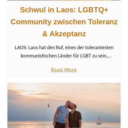
Schwul in Laos: LGBTQ+
Community zwischen Toleranz
& Akzeptanz
LAOS: Laos hat den Ruf, eines der tolerantesten
kommunistischen Länder für LGBT zu sein,
andererseits zeigt sich schon bei ersten Recherchen:
a
Read More
Die Online-Trefferquote ist verschwindend gering.
b
o
u
t
S
c
h