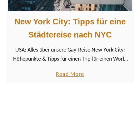
e
K
h
H
New York City: Tipps für eine
m
o
e
t
Städtereise nach NYC
n
e
!
USA: Alles über unsere Gay-Reise New York City:
l
Höhepunkte & Tipps für einen Trip für einen World
i
Pride Trip 2019 von einem schwulen Männerpaar auf
n
a
Read More
Reisen…
H
b
e
o
l
u
s
t
i
N
n
e
k
w