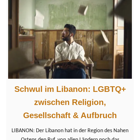
B
i
T
w
Q
o
+
c
R
h
e
e
i
2
s
0
e
1
t
Schwul im Libanon: LGBTQ+
9
i
zwischen Religion,
p
p
Gesellschaft & Aufbruch
s
LIBANON: Der Libanon hat in der Region des Nahen
Ostens den Ruf, von allen Ländern noch das