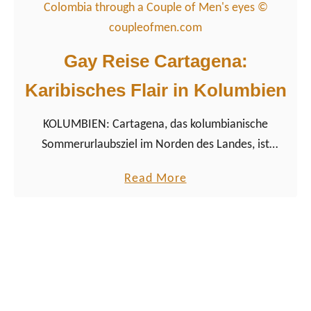
u
i
t
e
S
s
Gay Reise Cartagena:
c
‘
Karibisches Flair in Kolumbien
h
w
KOLUMBIEN: Cartagena, das kolumbianische
u
Sommerurlaubsziel im Norden des Landes, ist
l
bekannt für sein karibische Flair, das farbenfrohe und
i
a
Read More
koloniale Stadtzentrum von Cartagenas Altstadt und
n
b
die umliegende Natur.
M
o
y
u
a
t
n
G
m
a
a