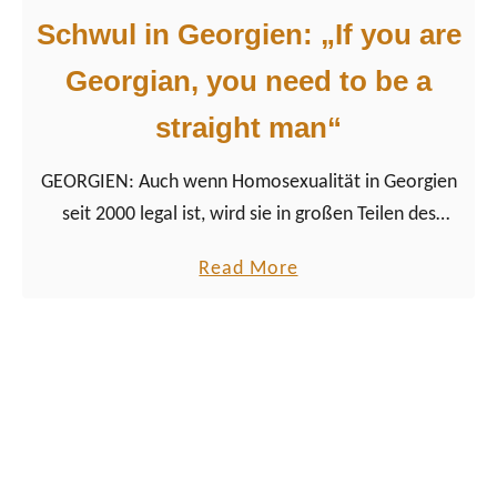
f
i
Schwul in Georgien: „If you are
R
p
e
G
Georgian, you need to be a
i
a
straight man“
s
l
e
e
GEORGIEN: Auch wenn Homosexualität in Georgien
n
n
seit 2000 legal ist, wird sie in großen Teilen des
a
Landes tabuisiert mit weitreichenden Folgen für
–
a
Read More
Lesben, Schwule und queere Menschen im Land.
L
b
G
o
B
u
T
t
Q
S
+
c
A
h