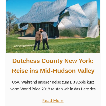
e
a
s
d
e
a
l
:
l
R
s
o
c
a
h
d
a
t
Dutchess County New York:
f
r
Reise ins Mid-Hudson Valley
t
i
&
p
USA: Während unserer Reise zum Big Apple kurz
A
i
vorm World Pride 2019 reisten wir in das Herz des
u
n
Staates New York, in die Region Mid-Hudson Valley
f
d
a
Read More
nördlich von New York City.
b
e