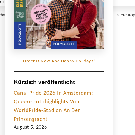
chwierige Situation für die LGBTIQ+ Community in der Ukraine – Ostereuro
Order It Now And Happy Holidays!
Kürzlich veröffentlicht
Canal Pride 2026 In Amsterdam:
Queere Fotohighlights Vom
WorldPride-Stadion An Der
Prinsengracht
August 5, 2026