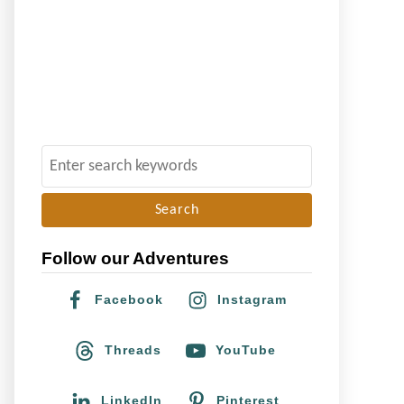
S
e
a
r
Follow our Adventures
c
h
Facebook
Instagram
f
o
Threads
YouTube
r
:
LinkedIn
Pinterest