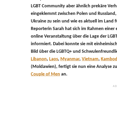
LGBT Community aber ähnlich prekäre Verhäl
eingeklemmt zwischen Polen und Russland, is
Ukraine zu sein und wie es aktuell im Land f
Reporterin Sarah hat sich im Rahmen einer e
online Veranstaltung über die Lage der L
informiert. Dabei konnte sie mit einheimisc
Bild über die LGBTQ+ und Schwulenfreundli
Libanon
,
Laos
,
Myanmar
,
Vietnam
,
Kambod
(Moldawien), fertigt sie nun eine Analyse 
Couple of Men
an.