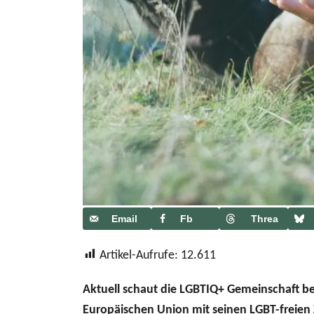
Email
Fb
Threa
ds
Artikel-Aufrufe:
12.611
Aktuell schaut die LGBTIQ+ Gemeinschaft be
Europäischen Union mit seinen LGBT-freien Z