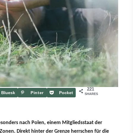
221
Bluesk
Pinter
Pocket
SHARES
y
est
sonders nach Polen, einem Mitgliedsstaat der
onen. Direkt hinter der Grenze herrschen für die