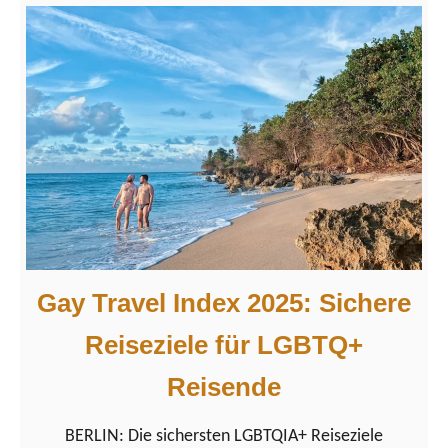
o
t
u
s
t
i
1
n
0
D
b
e
e
u
d
t
e
s
u
c
Gay Travel Index 2025: Sichere
t
h
e
Reiseziele für LGBTQ+
l
n
a
Reisende
d
n
e
d
BERLIN: Die sichersten LGBTQIA+ Reiseziele