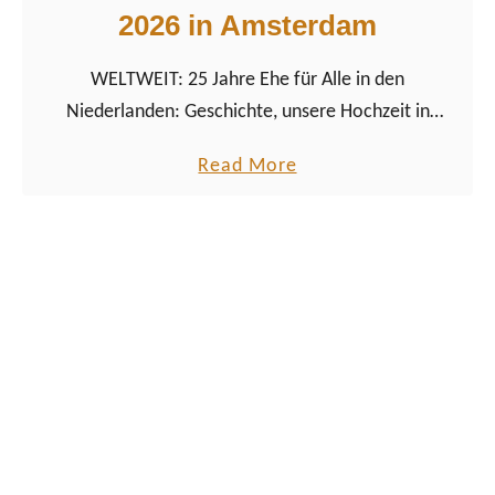
2026 in Amsterdam
o
n
WELTWEIT: 25 Jahre Ehe für Alle in den
s
Niederlanden: Geschichte, unsere Hochzeit in
o
Amsterdam und wie WorldPride 2026 dieses
r
a
Read More
Jubiläum feiern wird.
d
b
e
o
r
u
W
t
o
2
r
5
l
J
d
a
P
h
r
r