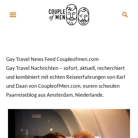
S
S
k
e
i
a
p
r
Gay Travel Nachrichten
t
c
o
h
Gay Travel News Feed Coupleofmen.com
C
Gay Travel Nachrichten – sofort, aktuell, recherchiert
o
und kombiniert mit echten Reiseerfahrungen von Karl
n
und Daan von CoupleofMen.com, eurem schwulen
t
Paarreiseblog aus Amsterdam, Niederlande.
e
n
t