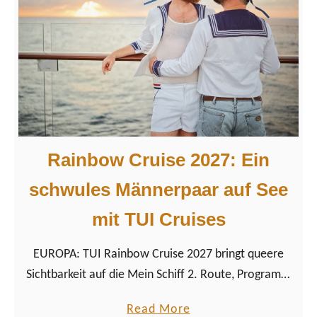
0
a
d
+
k
a
P
t
m
r
u
i
e
d
l
e
l
-
s
Rainbow Cruise 2027: Ein
E
i
schwules Männerpaar auf See
v
c
e
h
mit TUI Cruises
n
e
t
r
EUROPA: TUI Rainbow Cruise 2027 bringt queere
s
s
Sichtbarkeit auf die Mein Schiff 2. Route, Programm
t
& Infos: Alles zur LGBTQ+ Kreuzfahrt gibt es hier!
a
Read More
e