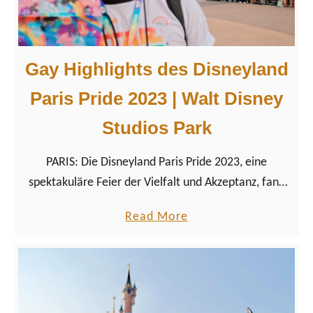
a
o
d
n
a
s
Gay Highlights des Disneyland
s
p
H
Paris Pride 2023 | Walt Disney
l
a
a
Studios Park
u
n
p
f
PARIS: Die Disneyland Paris Pride 2023, eine
t
ü
spektakuläre Feier der Vielfalt und Akzeptanz, fand
s
r
am 17. Juni 2023 statt. Hier unsere Gay Highlights
t
a
Read More
B
von Disneys Pride-Event in Frankreich.
a
b
a
d
o
y
t
u
e
t
r