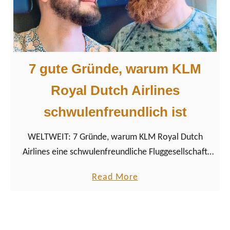
t
r
e
e
g
e
7 gute Gründe, warum KLM
n
d
Royal Dutch Airlines
!
schwulenfreundlich ist
A
m
WELTWEIT: 7 Gründe, warum KLM Royal Dutch
s
Airlines eine schwulenfreundliche Fluggesellschaft
t
ist. LGBTQ+ Reisende fliegen von 10 deutschen
e
a
Read More
Flughäfen
r
b
d
o
a
u