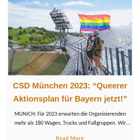
u
G
t
B
2
T
S
Q
L
+
G
R
B
e
T
i
Q
s
CSD München 2023: “Queerer
+
e
f
Aktionsplan für Bayern jetzt!”
n
r
d
MUNICH: Für 2023 erwarten die Organisierenden
e
e
mehr als 180 Wagen, Trucks und Fußgruppen. Wir
u
werfen einen Blick auf die Geschichte und erkunden
n
a
Read More