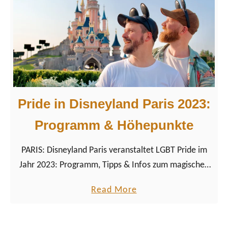
G
n
a
j
y
e
H
t
i
z
g
t
h
!
Pride in Disneyland Paris 2023:
l
”
i
Programm & Höhepunkte
g
PARIS: Disneyland Paris veranstaltet LGBT Pride im
h
Jahr 2023: Programm, Tipps & Infos zum magischen
t
Regenbogenfest der Liebe und Vielfalt im
s
a
Read More
europäischen Disneypark.
d
b
e
o
s