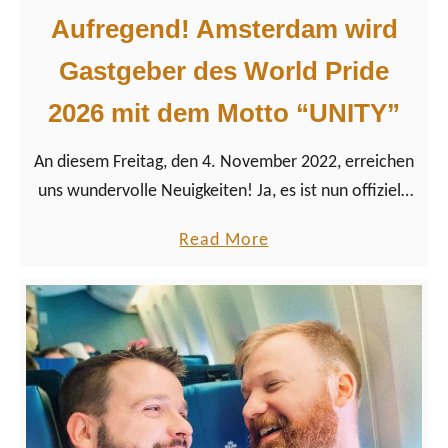
o
Aufregend! Amsterdam wird
s
g
n
Gastgeber des World Pride
r
e
a
2026 mit dem Motto “UNITY”
y
m
S
m
An diesem Freitag, den 4. November 2022, erreichen
t
&
uns wundervolle Neuigkeiten! Ja, es ist nun offiziell:
u
H
Unsere Wahlheimatstadt Amsterdam wird den World
d
a
Read More
ö
Pride 2026 ausrichten. Das Motto des größten
i
b
h
LGBTQ+ …
o
o
e
s
u
p
P
t
u
a
A
n
r
u
k
k
f