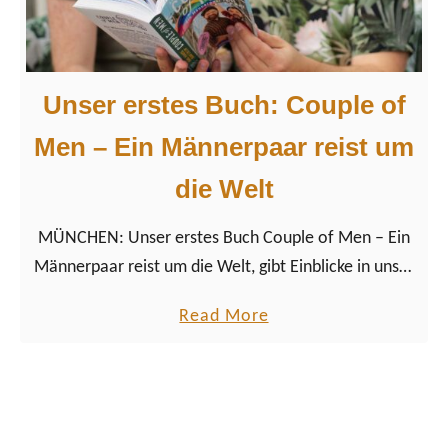
T
n
t
Y
f
p
”
r
a
e
Unser erstes Buch: Couple of
s
u
s
Men – Ein Männerpaar reist um
n
i
d
die Welt
e
l
r
i
MÜNCHEN: Unser erstes Buch Couple of Men – Ein
t
c
Männerpaar reist um die Welt, gibt Einblicke in unser
:
h
Leben als Schwule, als Paar und queere LGBTQ+
C
a
Read More
i
Communitys weltweit…
o
b
s
u
o
t
p
u
l
t