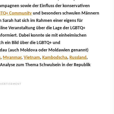
ampagnen sowie der Einfluss der konservativen
BTQ+ Community
und besonders schwulen Männern
 Sarah hat sich im Rahmen einer eigens für
nline Veranstaltung über die Lage der LGBTQ+
ormiert. Dabei konnte sie mit einheimischen
ch ein Bild über die LGBTQ+ und
oldau (auch Moldova oder Moldawien genannt)
s
,
Myanmar
,
Vietnam
,
Kambodscha
,
Russland
,
e Analyse zum Thema Schwulsein in der Republik