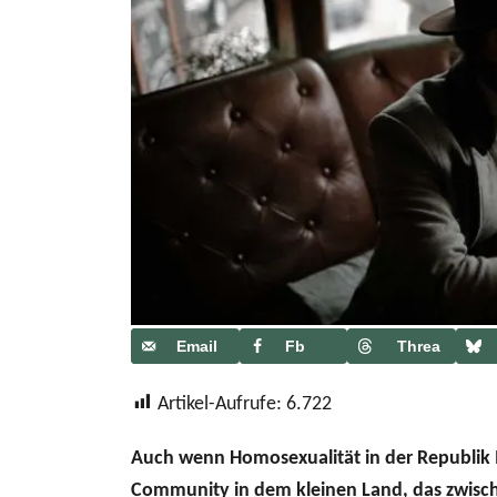
Email
Fb
Threa
ds
Artikel-Aufrufe:
6.722
Auch wenn Homosexualität in der Republik Mol
Community in dem kleinen Land, das zwisc