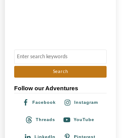
S
e
a
r
Follow our Adventures
c
h
Facebook
Instagram
f
o
Threads
YouTube
r
:
LinkedIn
Pinterest