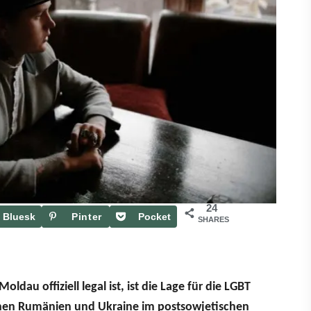
24
Bluesk
Pinter
Pocket
SHARES
y
est
dau offiziell legal ist, ist die Lage für die LGBT
hen Rumänien und Ukraine im postsowjetischen