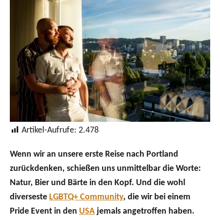
t
r
e
d
o
n
Artikel-Aufrufe:
2.478
Wenn wir an unsere erste Reise nach Portland
zurückdenken, schießen uns unmittelbar die Worte:
Natur, Bier und Bärte in den Kopf. Und die wohl
diverseste
LGBTQ+ Community
, die wir bei einem
Pride Event in den
USA
jemals angetroffen haben.