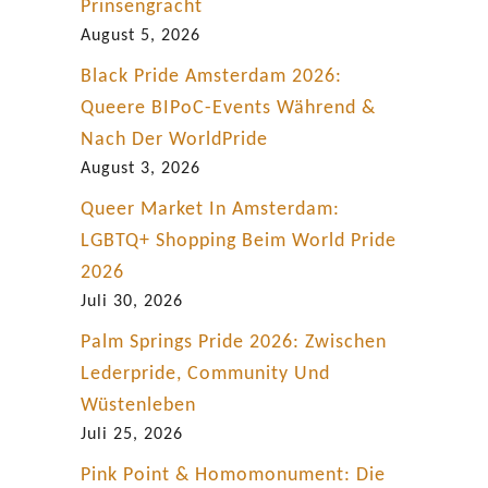
e
Prinsengracht
i
August 5, 2026
n
Black Pride Amsterdam 2026:
e
Queere BIPoC-Events Während &
l
Nach Der WorldPride
e
August 3, 2026
b
Queer Market In Amsterdam:
e
LGBTQ+ Shopping Beim World Pride
n
2026
d
Juli 30, 2026
i
Palm Springs Pride 2026: Zwischen
g
Lederpride, Community Und
e
Wüstenleben
L
Juli 25, 2026
G
Pink Point & Homomonument: Die
B