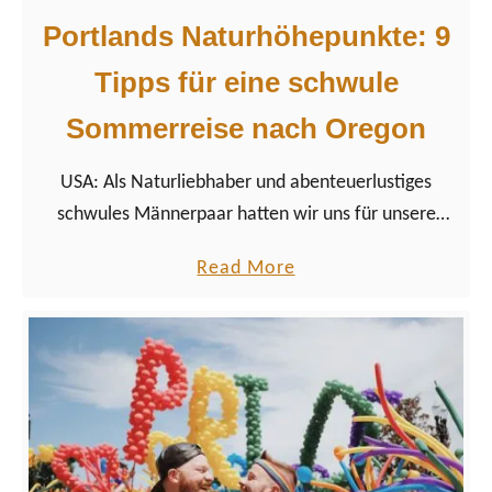
Portlands Naturhöhepunkte: 9
Tipps für eine schwule
Sommerreise nach Oregon
USA: Als Naturliebhaber und abenteuerlustiges
schwules Männerpaar hatten wir uns für unsere
Portland-Reise vorgenommen, die schönsten
a
Read More
Naturhöhepunkte von Portland aufzuspüren.
b
o
u
t
P
o
r