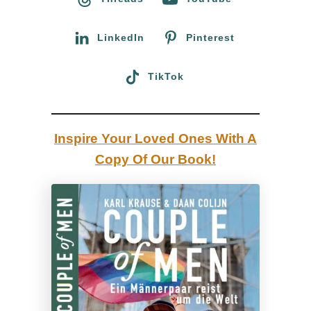
r
a
:
LinkedIn
Pinterest
a
r
TikTok
i
n
P
Inspire Your Loved Ones With A
o
Copy Of Our Book!
r
t
l
a
n
d
,
O