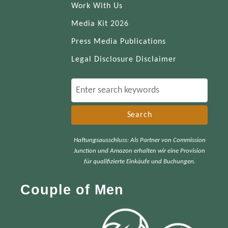
Work With Us
Media Kit 2026
Press Media Publications
Legal Disclosure Disclaimer
S
e
a
r
Haftungsausschluss: Als Partner von Commission
c
Junction und Amazon erhalten wir eine Provision
h
für qualifizierte Einkäufe und Buchungen.
f
Couple of Men
o
r
: