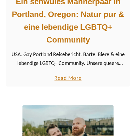
Ein schwules Männerpaar in
e
e
Portland, Oregon: Natur pur &
r
v
r
o
eine lebendige LGBTQ+
e
n
Community
i
O
s
r
USA: Gay Portland Reisebericht: Bärte, Biere & eine
e
e
lebendige LGBTQ+ Community. Unsere queere
n
g
Sommerreise in die Stadt der Rosen in Oregon.
a
o
a
Read More
c
n
b
h
s
o
O
R
u
r
a
t
e
i
E
g
n
i