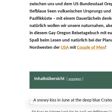
zwischen uns und dem US-Bundesstaat Oreg
tiefblaue Seen vulkanischen Ursprungs und
Pazifikküste – mit einem Dauerlächeln denk
natürlich wollen wir unsere naturnahen, ab
in diesem Gay Oregon Reisetagebuch mit euc
Spaß beim Lesen und natürlich bei der Plan
Nordwesten der
USA
mit
Couple of Men
!
Inhaltsübersicht
anzeigen
Ein Kuss im Schnee (und das im Juni) am tiefblauen 