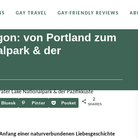
NS
GAY TRAVEL
GAY-FRIENDLY REVIEWS
AB
gon: von Portland zum
alpark & der
2
Bluesk
Pinter
Pocket
SHARES
y
est
 Anfang einer naturverbundenen Liebesgeschichte