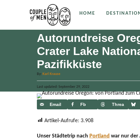
S
HOME
DESTINATIO
k
i
p
Autorundreise Ore
t
Crater Lake Nation
o
Pazifikküste
C
o
A
By:
Karl Krause
n
u
P
Last updated:
t
September 29, 2022
t
o
h
e
s
o
t
Email
Fb
Threa
n
r
e
ds
d
t
Artikel-Aufrufe:
3.908
o
n
Unser Städtetrip nach
Portland
war nur der