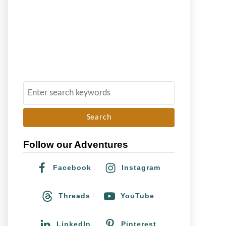
S
e
a
r
Follow our Adventures
c
h
Facebook
Instagram
f
o
Threads
YouTube
r
:
LinkedIn
Pinterest