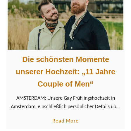
B
R
e
o
s
z
t
e
e
F
s
i
c
l
Die schönsten Momente
h
m
w
unserer Hochzeit: „11 Jahre
d
u
a
Couple of Men“
l
g
e
e
AMSTERDAM: Unsere Gay Frühlingshochzeit in
F
n
Amsterdam, einschließlich persönlicher Details über
i
A
uns, die bärtigen Brautigame. Alles über den wohl
l
a
Read More
m
romantischsten Tag unseres Lebens, alles über
m
b