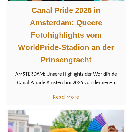
Canal Pride 2026 in
Amsterdam: Queere
Fotohighlights vom
WorldPride-Stadion an der
Prinsengracht
AMSTERDAM: Unsere Highlights der WorldPride
Canal Parade Amsterdam 2026 von der neuen
Tribüne an der Prinsengracht mit über 50 Fotos der
a
Read More
Pride-Bootparade.
b
o
u
t