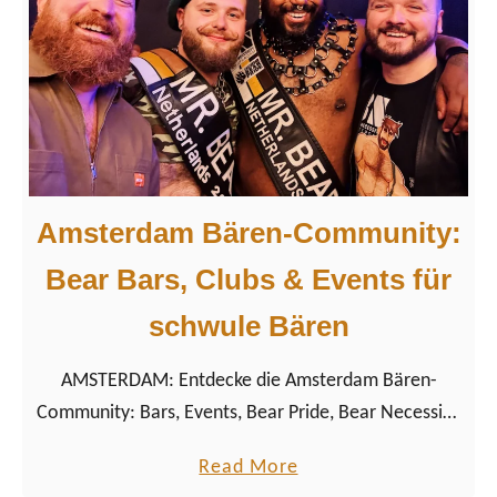
Q
W
+
i
P
e
r
K
i
L
d
M
e
a
Amsterdam Bären-Community:
i
l
n
s
Bear Bars, Clubs & Events für
A
S
schwule Bären
m
p
s
o
AMSTERDAM: Entdecke die Amsterdam Bären-
t
n
Community: Bars, Events, Bear Pride, Bear Necessity,
e
s
Bear Bash & mehr. Tipps für schwule Bären in
r
o
a
Read More
Amsterdam 2026.
d
r