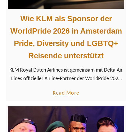
r
s
i
c
Wie KLM als Sponsor der
d
h
WorldPride 2026 in Amsterdam
e
i
2
c
Pride, Diversity und LGBTQ+
0
h
Reisende unterstützt
2
t
6
e
KLM Royal Dutch Airlines ist gemeinsam mit Delta Air
v
Lines offizieller Airline‑Partner der WorldPride 2026
o
in Amsterdam. Wir schauen uns den WorldPride
n
a
Read More
Sponsor genauer an.
L
b
G
o
B
u
T
t