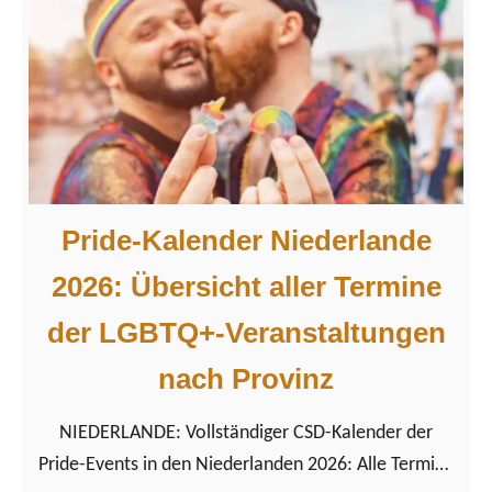
L
n
2
G
t
5
B
s
J
T
f
a
Q
ü
h
+
r
r
R
s
e
Pride-Kalender Niederlande
e
c
E
i
h
h
2026: Übersicht aller Termine
s
w
e
der LGBTQ+-Veranstaltungen
e
u
f
n
l
nach Provinz
ü
d
e
r
NIEDERLANDE: Vollständiger CSD-Kalender der
e
B
a
Pride-Events in den Niederlanden 2026: Alle Termine
u
ä
l