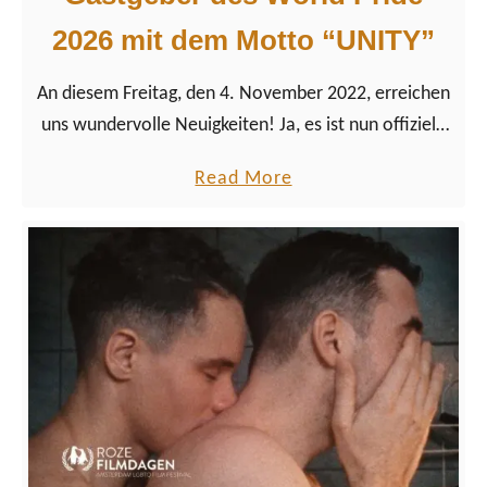
o
2026 mit dem Motto “UNITY”
m
y
An diesem Freitag, den 4. November 2022, erreichen
v
uns wundervolle Neuigkeiten! Ja, es ist nun offiziell:
s
Unsere Wahlheimatstadt Amsterdam wird den World
a
Read More
.
Pride 2026 ausrichten. Das Motto des größten
b
B
LGBTQ+ …
o
u
u
s
t
i
A
n
u
e
f
s
r
s
e
|