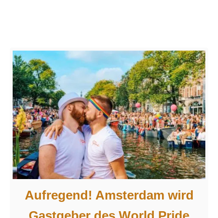
a
a
s
m
i
n
n
a
E
c
u
h
r
M
o
i
p
a
a
m
i
:
E
c
Aufregend! Amsterdam wird
o
Gastgeber des World Pride
n