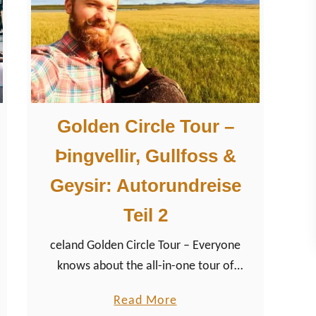
l
o
i
f
c
M
h
u
e
s
R
Golden Circle Tour –
i
e
c
s
Þingvellir, Gullfoss &
t
Geysir: Autorundreise
a
u
Teil 2
r
celand Golden Circle Tour – Everyone
a
knows about the all-in-one tour of
n
Iceland: Golden Circle Tour Iceland
t
a
Read More
Þingvellir, Geysir & Gullfoss. The days in
s