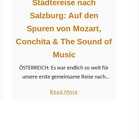
Städtereise nach
Salzburg: Auf den
Spuren von Mozart,
Conchita & The Sound of
Music
ÖSTERREICH: Es war endlich so weit für
unsere erste gemeinsame Reise nach
Salzburg im nordöstlichen Teil Österreichs,
a
Read More
eingebettet in die Alpen des Salzburger
b
Landes – auf musikalischen Spuren…
o
u
t
S