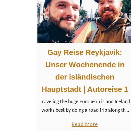
w
u
l
e
S
o
Gay Reise Reykjavik:
m
m
Unser Wochenende in
e
der isländischen
r
t
Hauptstadt | Autoreise 1
a
Traveling the huge European island Iceland
g
works best by doing a road trip along the
e
coast once around the whole island. In our
i
a
Read More
case, we decided to drive our Iceland
n