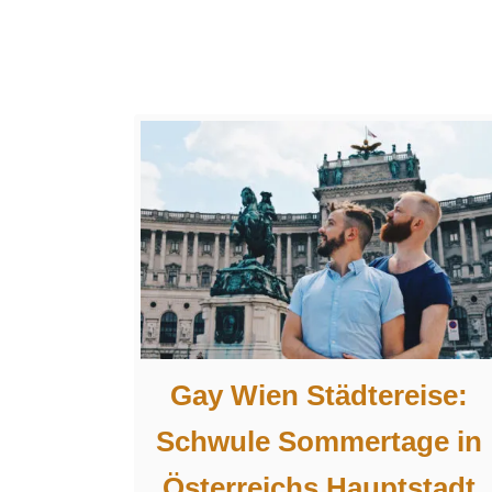
0
H
ö
h
e
p
u
n
k
t
e
Gay Wien Städtereise:
Schwule Sommertage in
Österreichs Hauptstadt