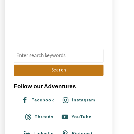
S
e
a
r
Follow our Adventures
c
h
Facebook
Instagram
f
o
Threads
YouTube
r
:
LinkedIn
Pinterest