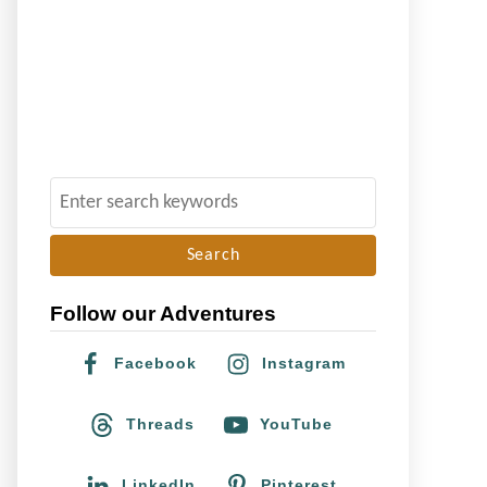
S
e
a
r
Follow our Adventures
c
h
Facebook
Instagram
f
o
Threads
YouTube
r
:
LinkedIn
Pinterest