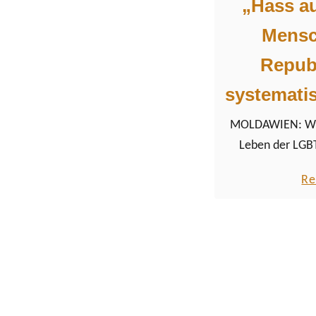
„Hass a
Mensc
Repub
systematis
MOLDAWIEN: Wie 
Leben der LGB
Republik Moldau 
Re
nahm an einer On
um diese u
bea