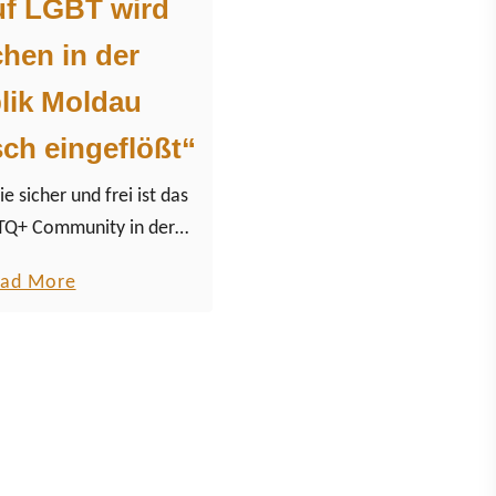
uf LGBT wird
hen in der
lik Moldau
ch eingeflößt“
sicher und frei ist das
TQ+ Community in der
im Osten Europas? Sarah
a
ad More
line-Veranstaltung teil,
b
nd mehr Fragen zu
o
ntworten…
u
t
„
H