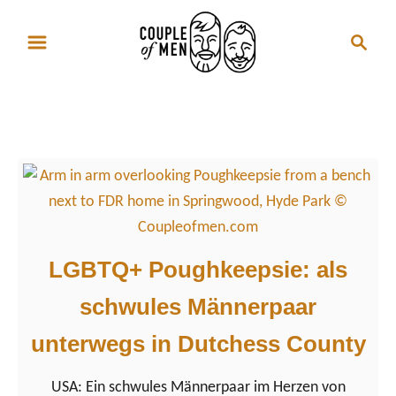
S
S
k
e
i
a
p
r
Dutchess County
t
c
o
h
C
o
n
t
LGBTQ+ Poughkeepsie: als
e
schwules Männerpaar
n
t
unterwegs in Dutchess County
USA: Ein schwules Männerpaar im Herzen von