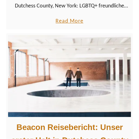
Dutchess County, New York: LGBTQ+ freundliche
Reise nach Poughkeepsie im Hudson River Valley.
a
Read More
b
o
u
t
L
G
B
T
Q
+
P
Beacon Reisebericht: Unser
o
u