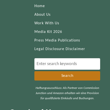
Home
About Us
Work With Us
Media Kit 2026
Press Media Publications
Legal Disclosure Disclaimer
S
e
a
r
Haftungsausschluss: Als Partner von Commission
c
Junction und Amazon erhalten wir eine Provision
h
für qualifizierte Einkäufe und Buchungen.
f