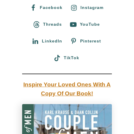
u
h
h
Facebook
Instagram
t
f
e
c
o
s
Threads
YouTube
h
r
s
e
:
C
LinkedIn
Pinterest
s
o
s
u
TikTok
C
n
o
t
u
y
Inspire Your Loved Ones With A
n
Copy Of Our Book!
t
y