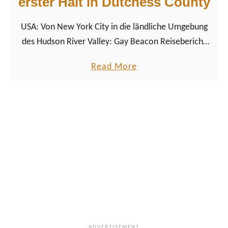
erster Halt in Dutchess County
g
USA: Von New York City in die ländliche Umgebung
h
des Hudson River Valley: Gay Beacon Reisebericht
k
über unseren ersten Halt in Dutchess County, NY.
e
a
Read More
e
b
p
o
s
u
i
t
e
B
:
e
a
a
l
c
s
o
s
n
c