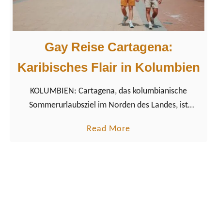
b
u
c
Gay Reise Cartagena:
h
u
Karibisches Flair in Kolumbien
n
KOLUMBIEN: Cartagena, das kolumbianische
s
Sommerurlaubsziel im Norden des Landes, ist
e
bekannt für sein karibische Flair, das farbenfrohe und
r
a
Read More
koloniale Stadtzentrum von Cartagenas Altstadt und
e
b
die umliegende Natur.
r
o
R
u
e
t
i
G
s
a