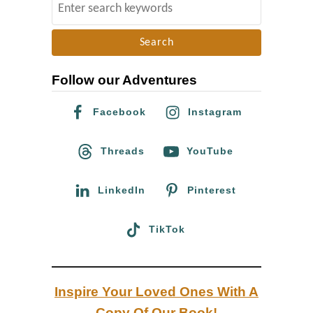
S
r
e
i
a
n
r
K
Follow our Adventures
c
o
h
Facebook
Instagram
l
f
u
o
Threads
YouTube
m
r
b
:
LinkedIn
Pinterest
i
e
TikTok
n
Inspire Your Loved Ones With A
Copy Of Our Book!