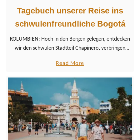
Tagebuch unserer Reise ins
schwulenfreundliche Bogotá
KOLUMBIEN: Hoch in den Bergen gelegen, entdecken
wir den schwulen Stadtteil Chapinero, verbringen
eine Nacht im Theatron und probieren traditionelle
a
Read More
Küche, Kultur und Salsa.
b
o
u
t
T
a
g
e