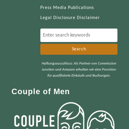
Press Media Publications
Legal Disclosure Disclaimer
S
e
a
r
Haftungsausschluss: Als Partner von Commission
c
Junction und Amazon erhalten wir eine Provision
h
für qualifizierte Einkäufe und Buchungen.
f
Couple of Men
o
r
: