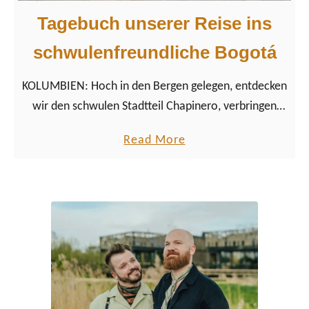
Tagebuch unserer Reise ins
schwulenfreundliche Bogotá
KOLUMBIEN: Hoch in den Bergen gelegen, entdecken
wir den schwulen Stadtteil Chapinero, verbringen
eine Nacht im Theatron und probieren traditionelle
a
Read More
Küche, Kultur und Salsa.
b
o
u
t
T
a
g
e