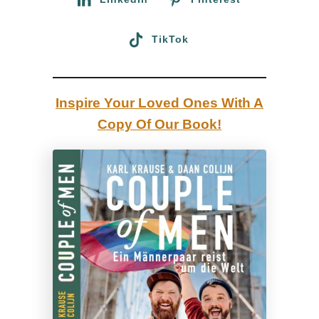
e
i
TikTok
n
s
s
Inspire Your Loved Ones With A
c
Copy Of Our Book!
h
w
u
l
e
n
f
r
e
u