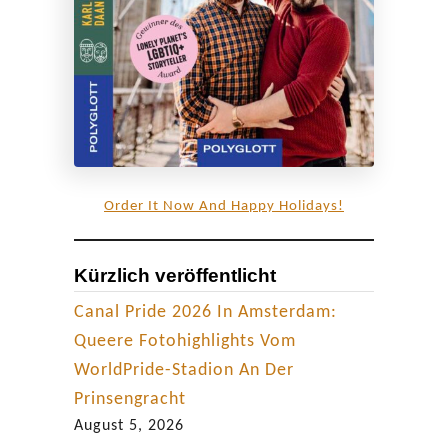
n
d
l
i
c
h
e
Order It Now And Happy Holidays!
B
o
Kürzlich veröffentlicht
g
o
Canal Pride 2026 In Amsterdam:
t
Queere Fotohighlights Vom
á
WorldPride-Stadion An Der
Prinsengracht
August 5, 2026