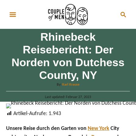
S
S
k
e
i
a
p
Rhinebeck
r
t
c
Reisebericht: Der
o
h
Norden von Dutchess
C
o
County, NY
n
A
By:
Karl Krause
t
u
e
P
Last updated:
t
Februar 27, 2023
o
n
h
s
o
t
Artikel-Aufrufe:
1.943
t
r
e
d
Unsere Reise durch den Garten von
New York
City
o
n