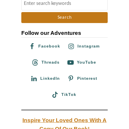
S
e
e
n
a
i
r
k
Follow our Adventures
c
o
h
Facebook
Instagram
n
f
e
o
Threads
YouTube
n
r
:
LinkedIn
Pinterest
TikTok
Inspire Your Loved Ones With A
Copy Of Our Book!