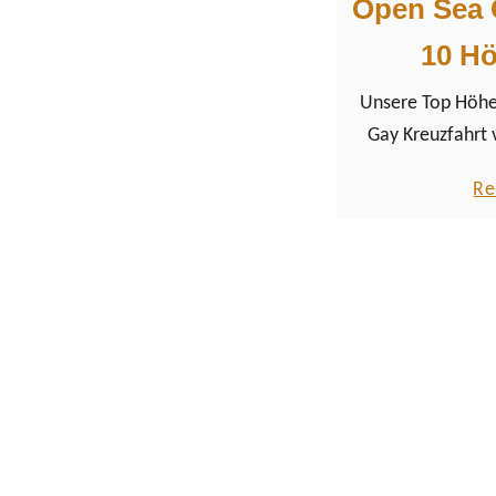
Open Sea C
10 H
Unsere Top Höhe
Gay Kreuzfahrt 
Axel Hotels. En
Re
unsere dritte schw
einem schwu
Mittelmeer. Die 
Sea Cruises k
langfristige Z
bekannten Axel H
Hotelkette mi
Unterkünften. Das
europäisches K
Schwule und die 