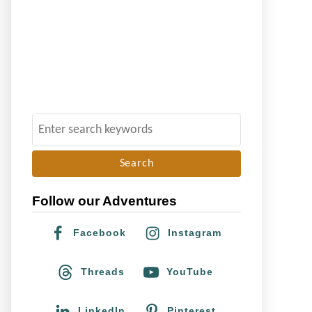
S
e
a
r
Follow our Adventures
c
h
Facebook
Instagram
f
o
Threads
YouTube
r
:
LinkedIn
Pinterest