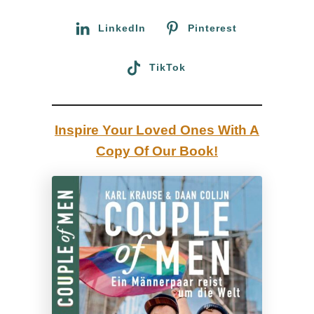
r
g
:
LinkedIn
Pinterest
:
S
TikTok
c
h
w
Inspire Your Loved Ones With A
u
Copy Of Our Book!
l
e
O
p
f
e
r
m