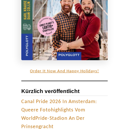
i
t
R
o
s
a
W
i
n
Order It Now And Happy Holidays!
k
e
Kürzlich veröffentlicht
l
Canal Pride 2026 In Amsterdam:
Queere Fotohighlights Vom
WorldPride-Stadion An Der
Prinsengracht