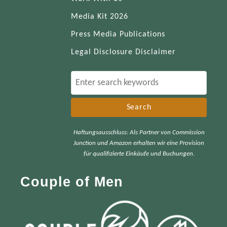
Media Kit 2026
Press Media Publications
Legal Disclosure Disclaimer
S
e
a
r
Haftungsausschluss: Als Partner von Commission
c
Junction und Amazon erhalten wir eine Provision
h
für qualifizierte Einkäufe und Buchungen.
f
Couple of Men
o
r
: