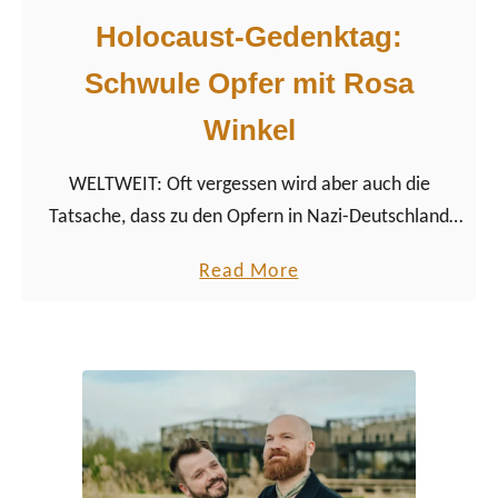
Holocaust-Gedenktag:
Schwule Opfer mit Rosa
Winkel
WELTWEIT: Oft vergessen wird aber auch die
Tatsache, dass zu den Opfern in Nazi-Deutschland
auch schwule Männer gehören, die mit dem Rosa
a
Read More
Winkel gekennzeichnet wurden.
b
o
u
t
H
o
l