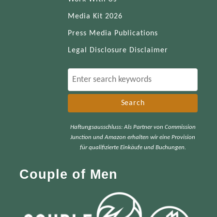
Media Kit 2026
Press Media Publications
Legal Disclosure Disclaimer
S
e
a
r
Haftungsausschluss: Als Partner von Commission
c
Junction und Amazon erhalten wir eine Provision
h
für qualifizierte Einkäufe und Buchungen.
f
Couple of Men
o
r
: