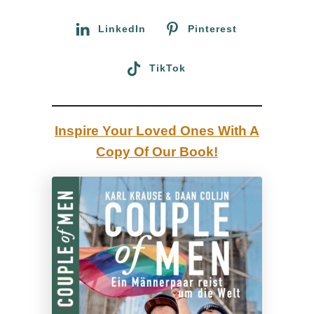
r
+
:
LinkedIn
Pinterest
C
o
TikTok
m
m
u
Inspire Your Loved Ones With A
n
Copy Of Our Book!
i
t
y
z
w
i
s
c