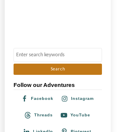
S
e
a
r
Follow our Adventures
c
h
Facebook
Instagram
f
o
Threads
YouTube
r
:
LinkedIn
Pinterest