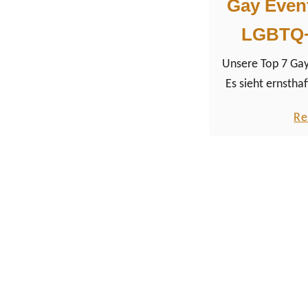
Gay Event
LGBTQ+
Unsere Top 7 Gay
Es sieht ernsthaf
2020 ein großart
Re
LGBTQ+ Events w
haben für das e
Jahre sieben gr
ausgewählt, zu
reisen würden. Bis
Ausgabe des Pri
des EuroPride 
möchtest du liebe
European Song Co
mitsingen? W