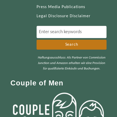
Press Media Publications
Legal Disclosure Disclaimer
S
e
a
r
Haftungsausschluss: Als Partner von Commission
c
Junction und Amazon erhalten wir eine Provision
h
für qualifizierte Einkäufe und Buchungen.
f
Couple of Men
o
r
: