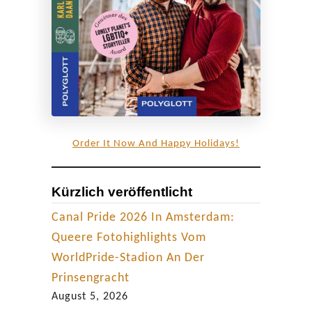
a
n
n
a
u
f
R
Order It Now And Happy Holidays!
e
i
Kürzlich veröffentlicht
s
e
Canal Pride 2026 In Amsterdam:
n
Queere Fotohighlights Vom
WorldPride-Stadion An Der
Prinsengracht
August 5, 2026