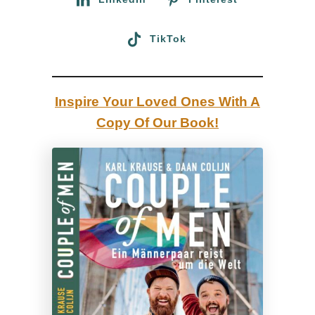
s
f
TikTok
ü
r
d
Inspire Your Loved Ones With A
e
Copy Of Our Book!
n
s
c
h
w
u
l
e
n
M