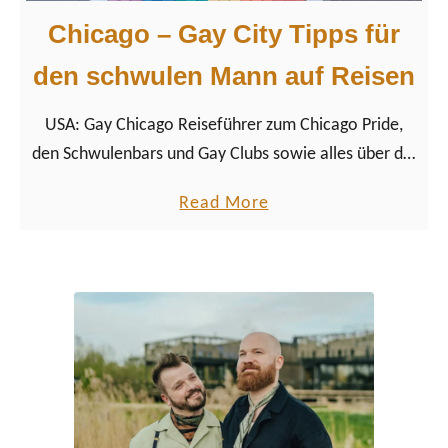
Chicago – Gay City Tipps für
den schwulen Mann auf Reisen
USA: Gay Chicago Reiseführer zum Chicago Pride,
den Schwulenbars und Gay Clubs sowie alles über die
schwulen Stadtviertel von Chicago in Bundesstaat
a
Read More
Illinois.
b
o
u
t
C
h
i
c