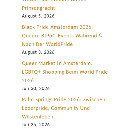
c
Prinsengracht
h
August 5, 2026
l
Black Pride Amsterdam 2026:
a
Queere BIPoC-Events Während &
n
Nach Der WorldPride
d
August 3, 2026
Queer Market In Amsterdam:
LGBTQ+ Shopping Beim World Pride
2026
Juli 30, 2026
Palm Springs Pride 2026: Zwischen
Lederpride, Community Und
Wüstenleben
Juli 25, 2026