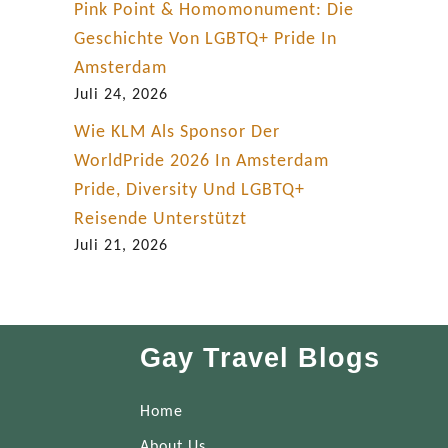
Pink Point & Homomonument: Die
Geschichte Von LGBTQ+ Pride In
Amsterdam
Juli 24, 2026
Wie KLM Als Sponsor Der
WorldPride 2026 In Amsterdam
Pride, Diversity Und LGBTQ+
Reisende Unterstützt
Juli 21, 2026
Gay Travel Blogs
Home
About Us