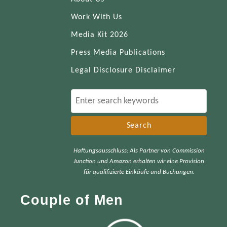
Work With Us
Media Kit 2026
Press Media Publications
Legal Disclosure Disclaimer
S
e
a
r
Haftungsausschluss: Als Partner von Commission
c
Junction und Amazon erhalten wir eine Provision
h
für qualifizierte Einkäufe und Buchungen.
f
Couple of Men
o
r