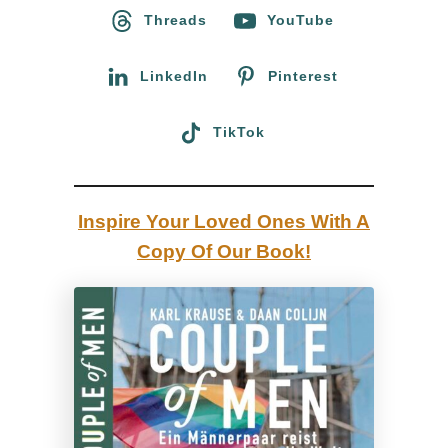
o
Threads
YouTube
h
r
t
:
LinkedIn
Pinterest
s
m
TikTok
ä
r
k
Inspire Your Loved Ones With A
t
Copy Of Our Book!
e
2
0
2
5
–
A