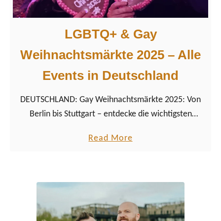
LGBTQ+ & Gay
Weihnachtsmärkte 2025 – Alle
Events in Deutschland
DEUTSCHLAND: Gay Weihnachtsmärkte 2025: Von
Berlin bis Stuttgart – entdecke die wichtigsten
queeren LGBTQ+ Christmas Markets in Deutschland.
a
Read More
b
o
u
t
L