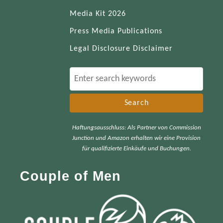
Media Kit 2026
Press Media Publications
Legal Disclosure Disclaimer
S
e
a
r
Haftungsausschluss: Als Partner von Commission
c
Junction und Amazon erhalten wir eine Provision
h
für qualifizierte Einkäufe und Buchungen.
f
Couple of Men
o
r
: