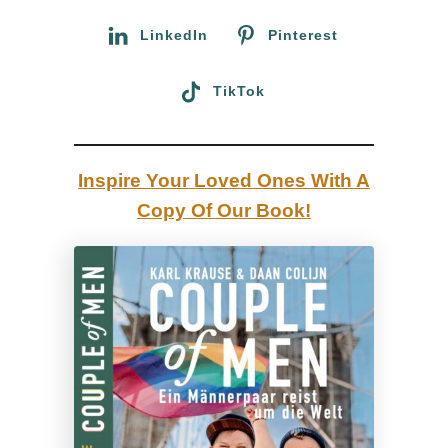
l
:
LinkedIn
Pinterest
:
1
TikTok
0
H
ö
Inspire Your Loved Ones With A
h
Copy Of Our Book!
e
p
u
n
k
t
e