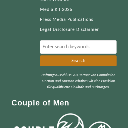
Media Kit 2026
Press Media Publications
Legal Disclosure Disclaimer
S
e
a
r
Haftungsausschluss: Als Partner von Commission
c
Junction und Amazon erhalten wir eine Provision
h
für qualifizierte Einkäufe und Buchungen.
f
Couple of Men
o
r
: