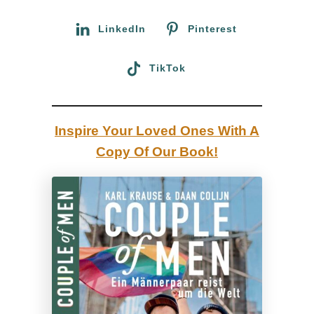
r
l
:
LinkedIn
Pinterest
i
n
TikTok
O
s
t
Inspire Your Loved Ones With A
b
Copy Of Our Book!
a
h
n
h
o
f
–
M