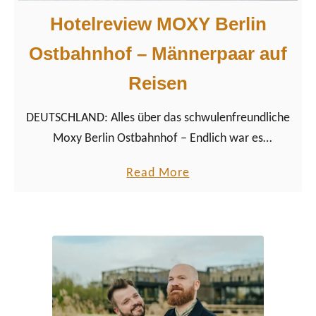
Hotelreview MOXY Berlin
Ostbahnhof – Männerpaar auf
Reisen
DEUTSCHLAND: Alles über das schwulenfreundliche
Moxy Berlin Ostbahnhof – Endlich war es
wieder einmal so weit und Berlin stand
a
Read More
auf unserem Reiseplan.
b
o
u
t
H
o
t