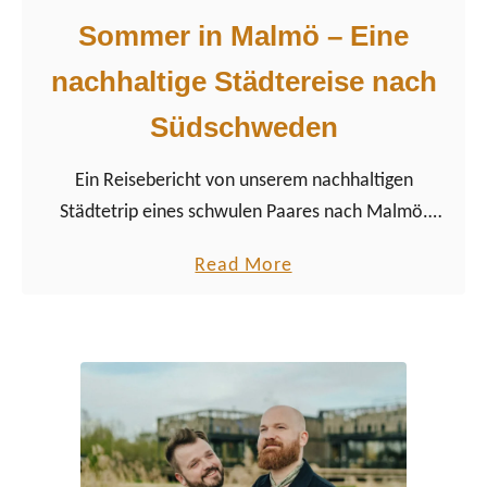
Sommer in Malmö – Eine
nachhaltige Städtereise nach
Südschweden
Ein Reisebericht von unserem nachhaltigen
Städtetrip eines schwulen Paares nach Malmö.
Haben wir schon erwähnt, dass wir Schweden
a
Read More
lieben? Das skandinavische Land ist eines unserer
b
Lieblingsreiseziele in Europa und belegt …
o
u
t
S
o
m