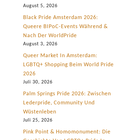
h
August 5, 2026
w
Black Pride Amsterdam 2026:
e
Queere BIPoC-Events Während &
d
Nach Der WorldPride
e
August 3, 2026
n
Queer Market In Amsterdam:
LGBTQ+ Shopping Beim World Pride
2026
Juli 30, 2026
Palm Springs Pride 2026: Zwischen
Lederpride, Community Und
Wüstenleben
Juli 25, 2026
Pink Point & Homomonument: Die