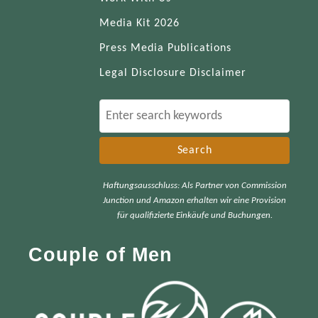
Media Kit 2026
Press Media Publications
Legal Disclosure Disclaimer
S
e
a
r
Haftungsausschluss: Als Partner von Commission
c
Junction und Amazon erhalten wir eine Provision
h
für qualifizierte Einkäufe und Buchungen.
f
Couple of Men
o
r
: