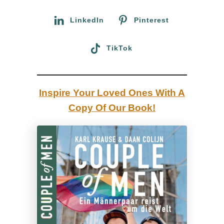
r
n
:
LinkedIn
Pinterest
a
c
TikTok
h
h
a
Inspire Your Loved Ones With A
l
Copy Of Our Book!
t
i
g
e
S
t
ä
d