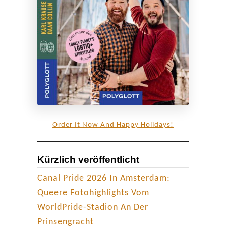
t
e
r
e
i
s
e
n
a
Order It Now And Happy Holidays!
c
h
Kürzlich veröffentlicht
S
ü
Canal Pride 2026 In Amsterdam:
d
Queere Fotohighlights Vom
s
WorldPride-Stadion An Der
c
Prinsengracht