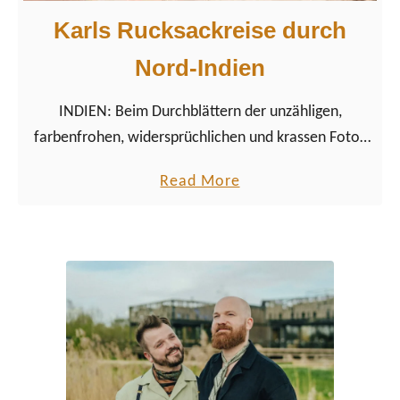
Karls Rucksackreise durch
Nord-Indien
INDIEN: Beim Durchblättern der unzähligen,
farbenfrohen, widersprüchlichen und krassen Fotos
aus Indien werde ich etwas wehmütig. Krass, dabei
a
Read More
beschreibt das Wort nicht einmal annähernd das,
b
was ich in den letzten Wochen gesehen und erlebt
o
habe.
u
t
K
a
r
l