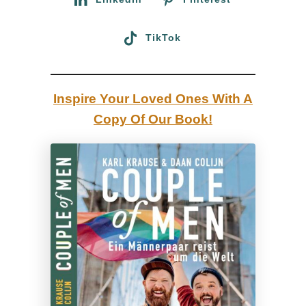
u
r
TikTok
c
h
N
Inspire Your Loved Ones With A
o
Copy Of Our Book!
r
d
-
I
n
d
i
e
n