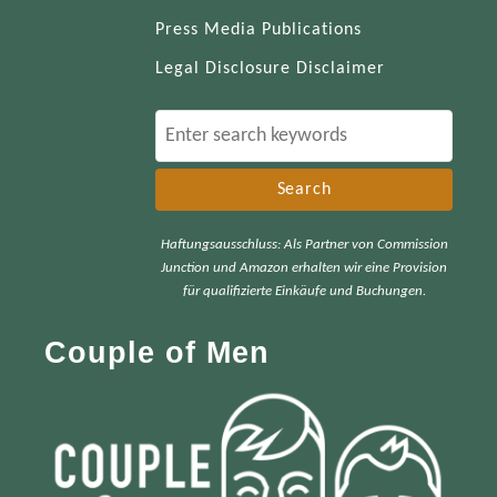
Press Media Publications
Legal Disclosure Disclaimer
S
e
a
r
Haftungsausschluss: Als Partner von Commission
c
Junction und Amazon erhalten wir eine Provision
h
für qualifizierte Einkäufe und Buchungen.
f
Couple of Men
o
r
: