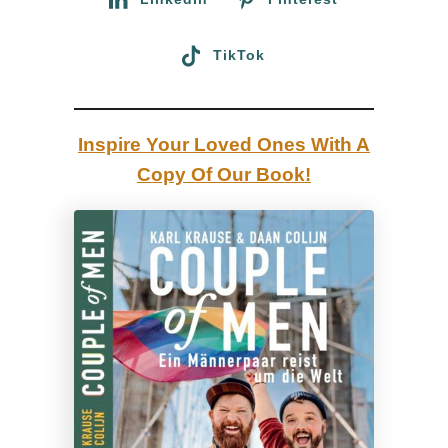
d
e
TikTok
m
W
e
Inspire Your Loved Ones With A
g
Copy Of Our Book!
z
u
m
‚
L
G
B
T
Q
+