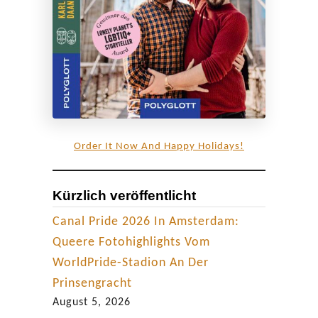
P
a
r
a
d
i
e
Order It Now And Happy Holidays!
s
‘
Kürzlich veröffentlicht
Canal Pride 2026 In Amsterdam:
Queere Fotohighlights Vom
WorldPride-Stadion An Der
Prinsengracht
August 5, 2026