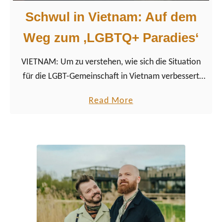
Schwul in Vietnam: Auf dem
Weg zum ‚LGBTQ+ Paradies‘
VIETNAM: Um zu verstehen, wie sich die Situation
für die LGBT-Gemeinschaft in Vietnam verbessert
hat, genügt ein Blick in die Nachbarländer.
a
Read More
b
o
u
t
S
c
h
w