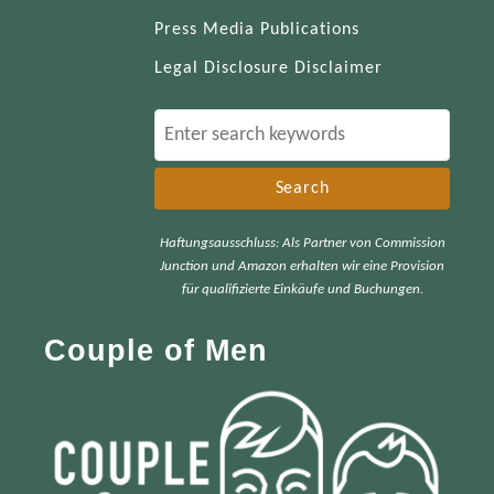
Press Media Publications
Legal Disclosure Disclaimer
S
e
a
r
Haftungsausschluss: Als Partner von Commission
c
Junction und Amazon erhalten wir eine Provision
h
für qualifizierte Einkäufe und Buchungen.
f
Couple of Men
o
r
: