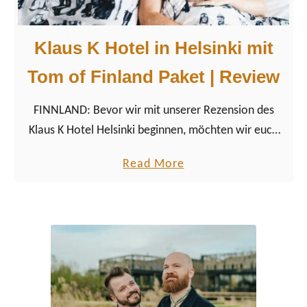
Klaus K Hotel in Helsinki mit
Tom of Finland Paket | Review
FINNLAND: Bevor wir mit unserer Rezension des
Klaus K Hotel Helsinki beginnen, möchten wir euch
„warnen“, denn es wird ein sehr sexy Hotel-Artikel
a
Read More
über unseren schwulenfreundlichen Aufenthalt in
b
Helsinki.
o
u
t
K
l
a