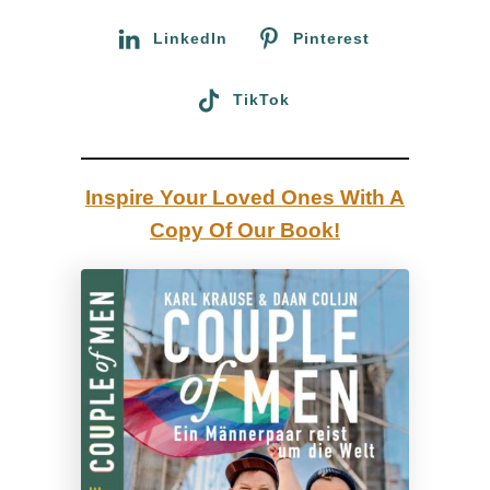
n
:
LinkedIn
Pinterest
k
i
TikTok
m
i
t
Inspire Your Loved Ones With A
T
Copy Of Our Book!
o
m
o
f
F
i
n
l
a