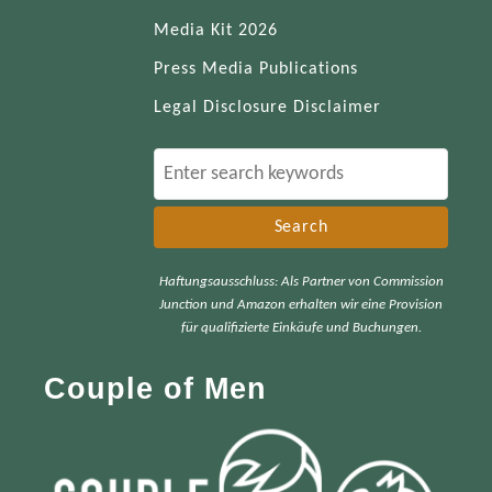
Media Kit 2026
Press Media Publications
Legal Disclosure Disclaimer
S
e
a
r
Haftungsausschluss: Als Partner von Commission
c
Junction und Amazon erhalten wir eine Provision
h
für qualifizierte Einkäufe und Buchungen.
f
Couple of Men
o
r
: