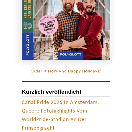
n
d
P
a
k
e
t
|
Order It Now And Happy Holidays!
R
e
Kürzlich veröffentlicht
v
i
Canal Pride 2026 In Amsterdam:
e
Queere Fotohighlights Vom
w
WorldPride-Stadion An Der
Prinsengracht