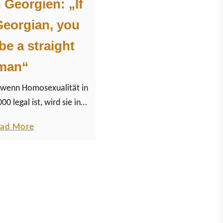
 Georgien: „If
Georgian, you
be a straight
man“
wenn Homosexualität in
00 legal ist, wird sie in
s Landes tabuisiert mit
a
ad More
n Folgen für Lesben,
b
ere Menschen im Land.
o
u
t
S
c