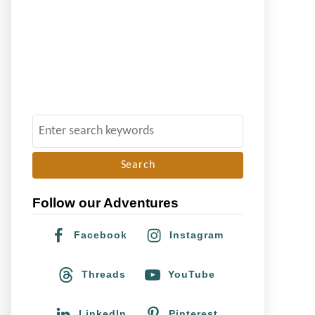
S
e
a
r
Follow our Adventures
c
h
Facebook
Instagram
f
o
Threads
YouTube
r
:
LinkedIn
Pinterest