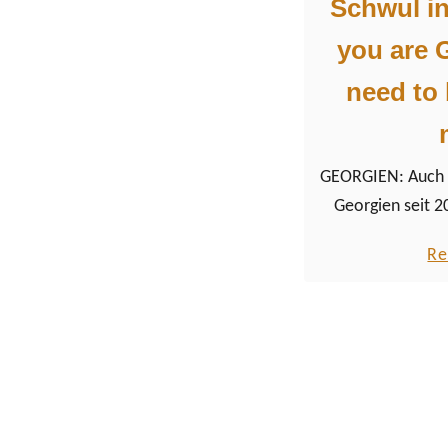
Schwul in
you are 
need to 
GEORGIEN: Auch 
Georgien seit 20
großen Teilen de
Re
weitreichende
Schwule und que