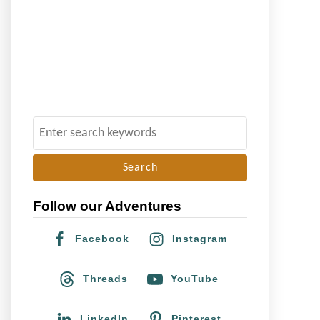
S
e
a
r
Follow our Adventures
c
h
Facebook
Instagram
f
o
Threads
YouTube
r
:
LinkedIn
Pinterest