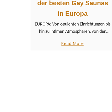
der besten Gay Saunas
in Europa
EUROPA: Von opulenten Einrichtungen bis
hin zu intimen Atmosphären, von den
belebten Straßen Berlins bis hin zu den
a
Read More
romantischen Grachten Amsterdams –
b
jede Sauna bietet ein einzigartiges
o
Reiseerlebnis.
u
t
S
p
a
ß
&