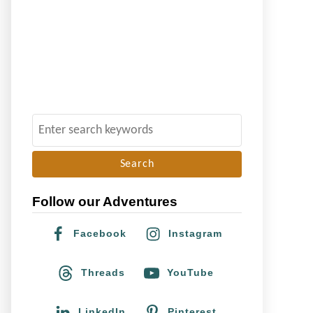
S
e
a
r
Follow our Adventures
c
h
Facebook
Instagram
f
o
Threads
YouTube
r
:
LinkedIn
Pinterest