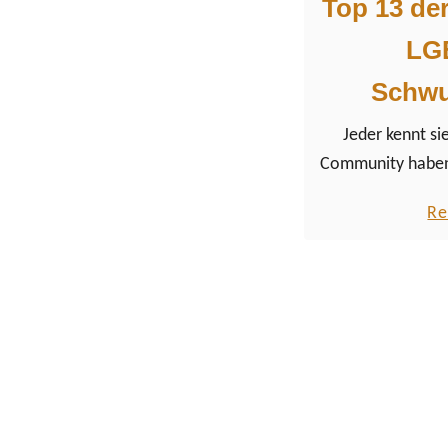
Top 13 de
LG
Schwu
Jeder kennt si
Community haben 
wie einen Legend
Re
Personen (hetero,
nicht binär) h
Gleichstellung 
eingesetzt, ha
gekämpft und auf
dafür gesorgt, 
Respekt und L
konnte. Neben d