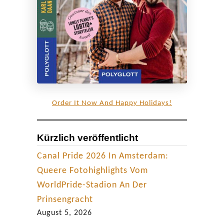
i
k
o
n
e
n
Order It Now And Happy Holidays!
Kürzlich veröffentlicht
Canal Pride 2026 In Amsterdam:
Queere Fotohighlights Vom
WorldPride-Stadion An Der
Prinsengracht
August 5, 2026