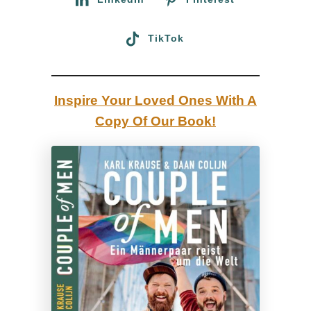
n
L
TikTok
G
B
T
Inspire Your Loved Ones With A
Q
Copy Of Our Book!
+
&
S
c
h
w
u
l
e
n