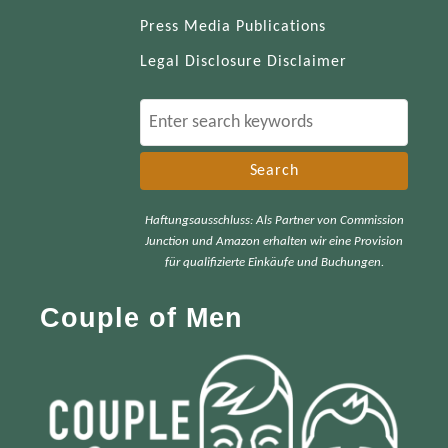
Press Media Publications
Legal Disclosure Disclaimer
S
e
a
r
Haftungsausschluss: Als Partner von Commission
c
Junction und Amazon erhalten wir eine Provision
h
für qualifizierte Einkäufe und Buchungen.
f
Couple of Men
o
r
: