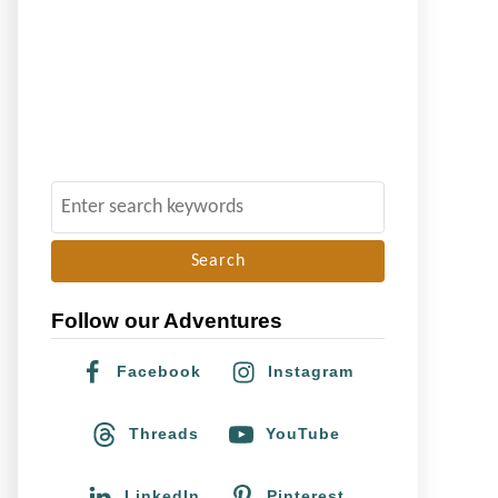
S
e
a
r
Follow our Adventures
c
h
Facebook
Instagram
f
o
Threads
YouTube
r
:
LinkedIn
Pinterest