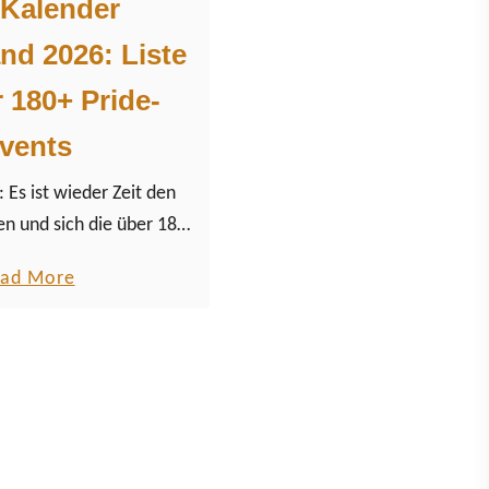
Kalender
nd 2026: Liste
 180+ Pride-
vents
s ist wieder Zeit den
en und sich die über 180
ermine des Jahres in
a
ad More
 die LGBTQ+ Community
b
uschreiben!
o
u
t
C
S