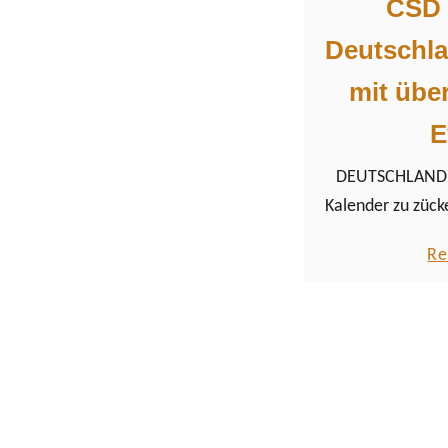
CSD 
Deutschla
mit über
E
DEUTSCHLAND: E
Kalender zu zück
wichtigsten T
Re
Deutschland für
aufz