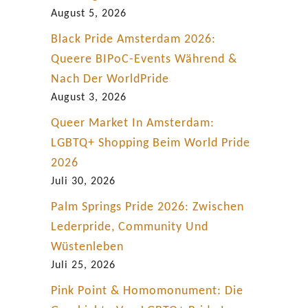
n
August 5, 2026
e
Black Pride Amsterdam 2026:
r
Queere BIPoC-Events Während &
u
Nach Der WorldPride
n
August 3, 2026
g
Queer Market In Amsterdam:
e
LGBTQ+ Shopping Beim World Pride
n
2026
?
Juli 30, 2026
Palm Springs Pride 2026: Zwischen
Lederpride, Community Und
Wüstenleben
Juli 25, 2026
Pink Point & Homomonument: Die