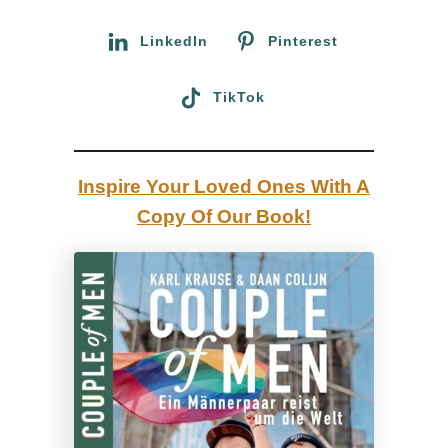
r
s
:
LinkedIn
Pinterest
f
o
TikTok
t
o
s
Inspire Your Loved Ones With A
!
Copy Of Our Book!
D
o
c
h
w
o
h
i