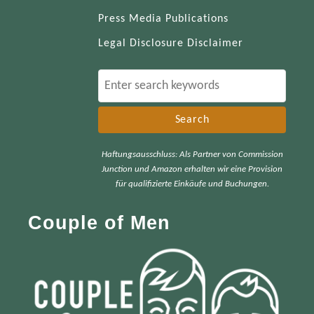
Press Media Publications
Legal Disclosure Disclaimer
S
e
a
r
Haftungsausschluss: Als Partner von Commission
c
Junction und Amazon erhalten wir eine Provision
h
für qualifizierte Einkäufe und Buchungen.
f
Couple of Men
o
r
: