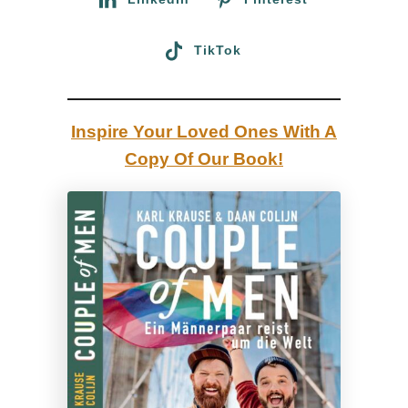
r
n
TikTok
s
e
e
Inspire Your Loved Ones With A
:
Copy Of Our Book!
K
u
r
z
u
r
l
a
u
b