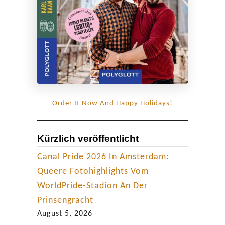
f
ü
r
d
i
e
S
Order It Now And Happy Holidays!
i
n
Kürzlich veröffentlicht
n
e
Canal Pride 2026 In Amsterdam:
Queere Fotohighlights Vom
WorldPride-Stadion An Der
Prinsengracht
August 5, 2026