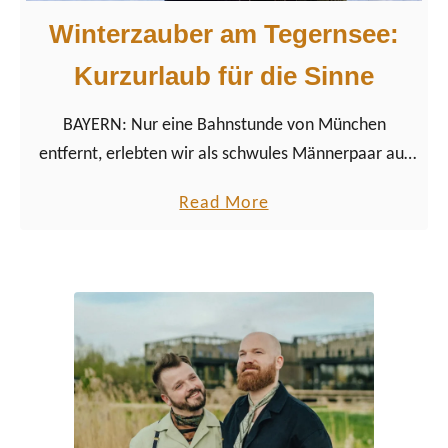
Winterzauber am Tegernsee:
Kurzurlaub für die Sinne
BAYERN: Nur eine Bahnstunde von München
entfernt, erlebten wir als schwules Männerpaar auf
Reisen den Adventszauber am Tegernsee in
a
Read More
Oberbayern.
b
o
u
t
W
i
n
t