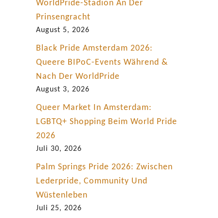
n
WorldPride-Stadion An Der
i
Prinsengracht
m
August 5, 2026
h
Black Pride Amsterdam 2026:
i
Queere BIPoC-Events Während &
s
Nach Der WorldPride
t
August 3, 2026
o
Queer Market In Amsterdam:
r
LGBTQ+ Shopping Beim World Pride
i
2026
s
Juli 30, 2026
c
Palm Springs Pride 2026: Zwischen
h
Lederpride, Community Und
e
Wüstenleben
n
Juli 25, 2026
P