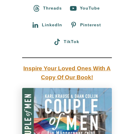
o
Threads
YouTube
f
r
o
:
LinkedIn
Pinterest
r
n
TikTok
i
e
n
Inspire Your Loved Ones With A
:
Copy Of Our Book!
E
i
n
e
N
a
c