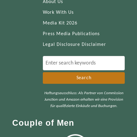
About Us
Work With Us
Media Kit 2026
Press Media Publications
Legal Disclosure Disclaimer
S
e
a
r
Haftungsausschluss: Als Partner von Commission
c
Junction und Amazon erhalten wir eine Provision
h
für qualifizierte Einkäufe und Buchungen.
f
Couple of Men
o
r