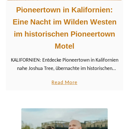
Pioneertown in Kalifornien:
Eine Nacht im Wilden Westen
im historischen Pioneertown
Motel
KALIFORNIEN: Entdecke Pioneertown in Kalifornien
nahe Joshua Tree, übernachte im historischen
Pioneertown Motel & erlebe die Filmstadt des
a
Read More
Wilden Westens.
b
o
u
t
P