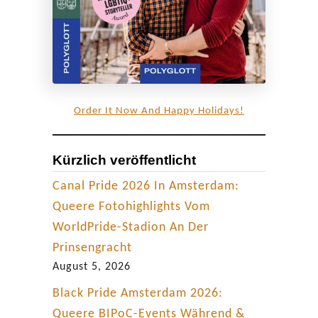
t
e
r
s
t
ü
Order It Now And Happy Holidays!
t
z
Kürzlich veröffentlicht
t
Canal Pride 2026 In Amsterdam:
Queere Fotohighlights Vom
WorldPride-Stadion An Der
Prinsengracht
August 5, 2026
Black Pride Amsterdam 2026:
Queere BIPoC-Events Während &