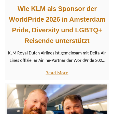
Wie KLM als Sponsor der
WorldPride 2026 in Amsterdam
Pride, Diversity und LGBTQ+
Reisende unterstützt
KLM Royal Dutch Airlines ist gemeinsam mit Delta Air
Lines offizieller Airline‑Partner der WorldPride 2026
in Amsterdam. Wir schauen uns den WorldPride
a
Read More
Sponsor genauer an.
b
o
u
t
W