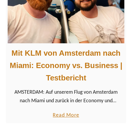
i
e
K
L
M
a
Mit KLM von Amsterdam nach
l
s
Miami: Economy vs. Business |
S
Testbericht
p
o
AMSTERDAM: Auf unserem Flug von Amsterdam
n
nach Miami und zurück in der Economy und
s
Business-Class waren wir wieder einmal sehr
o
a
Read More
zufrieden mit KLM Royal Dutch Airlines.
r
b
d