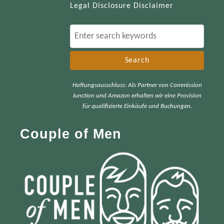
Legal Disclosure Disclaimer
S
e
a
r
Haftungsausschluss: Als Partner von Commission
c
Junction und Amazon erhalten wir eine Provision
h
für qualifizierte Einkäufe und Buchungen.
f
Couple of Men
o
r
: