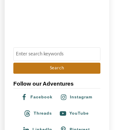
S
e
a
r
Follow our Adventures
c
h
Facebook
Instagram
f
o
Threads
YouTube
r
:
LinkedIn
Pinterest