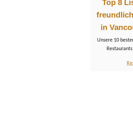
Top 8 L
freundlic
in Vanco
Unsere 10 beste
Restaurants
westkanadische
Re
genießt weltwei
für multi-kultur
natürlich 
internationalen ku
allem aus Asien.
traditionelle kan
feine Kunst de
Restaurants in