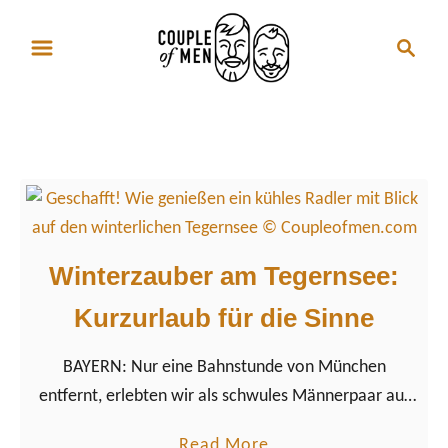
S
S
k
e
i
a
p
r
Torro Verde
t
c
o
h
C
o
n
Winterzauber am Tegernsee:
t
Kurzurlaub für die Sinne
e
n
BAYERN: Nur eine Bahnstunde von München
t
entfernt, erlebten wir als schwules Männerpaar auf
Reisen den Adventszauber am Tegernsee in
a
Read More