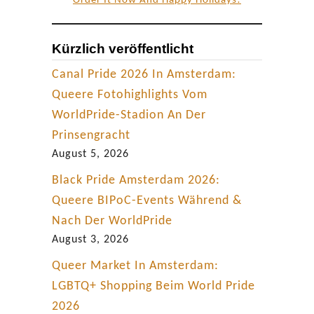
Order It Now And Happy Holidays!
i
n
Kürzlich veröffentlicht
n
e
Canal Pride 2026 In Amsterdam:
Queere Fotohighlights Vom
WorldPride-Stadion An Der
Prinsengracht
August 5, 2026
Black Pride Amsterdam 2026:
Queere BIPoC-Events Während &
Nach Der WorldPride
August 3, 2026
Queer Market In Amsterdam:
LGBTQ+ Shopping Beim World Pride
2026