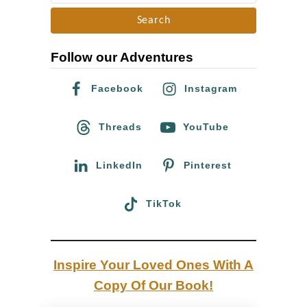
e
r
a
a
r
m
Follow our Adventures
c
h
T
Facebook
Instagram
f
e
o
Threads
YouTube
g
r
e
:
LinkedIn
Pinterest
r
n
TikTok
s
e
e
Inspire Your Loved Ones With A
:
Copy Of Our Book!
K
u