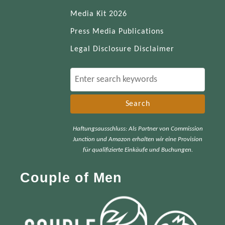
Media Kit 2026
Press Media Publications
Legal Disclosure Disclaimer
S
e
a
r
Haftungsausschluss: Als Partner von Commission
c
Junction und Amazon erhalten wir eine Provision
h
für qualifizierte Einkäufe und Buchungen.
f
Couple of Men
o
r
: