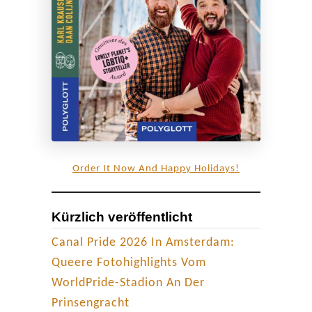
a
d
a
Order It Now And Happy Holidays!
Kürzlich veröffentlicht
Canal Pride 2026 In Amsterdam:
Queere Fotohighlights Vom
WorldPride-Stadion An Der
Prinsengracht