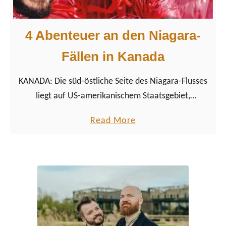
4 Abenteuer an den Niagara-
Fällen in Kanada
KANADA: Die süd-östliche Seite des Niagara-Flusses
liegt auf US-amerikanischem Staatsgebiet,
wohingegen sich der Horseshoe Wasserfall, der
a
Read More
größere von beiden Wasserfällen, auf der
b
kanadischen Seite der Niagara-Fälle befindet.
o
u
t
4
A
b