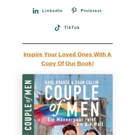
g
:
LinkedIn
Pinterest
a
r
TikTok
a
-
F
Inspire Your Loved Ones With A
ä
Copy Of Our Book!
l
l
e
n
i
n
K
a
n