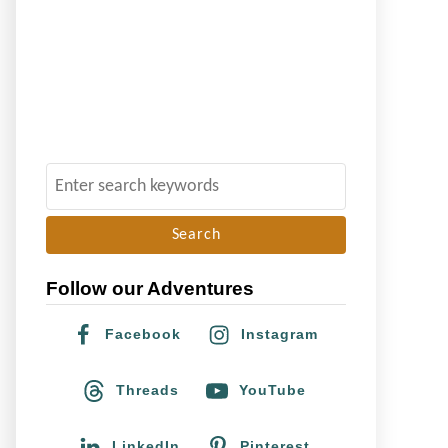
S
e
a
r
Follow our Adventures
c
h
Facebook
Instagram
f
o
Threads
YouTube
r
:
LinkedIn
Pinterest