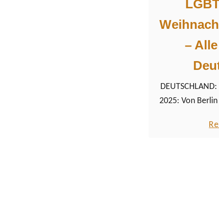
LGBT
Weihnach
– All
Deu
DEUTSCHLAND: 
2025: Von Berlin 
die wichtigsten 
Re
Markets 