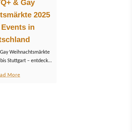
Q+ & Gay
tsmärkte 2025
e Events in
tschland
Gay Weihnachtsmärkte
bis Stuttgart – entdecke
queeren LGBTQ+ Christmas
a
ad More
in Deutschland.
b
o
u
t
L
G