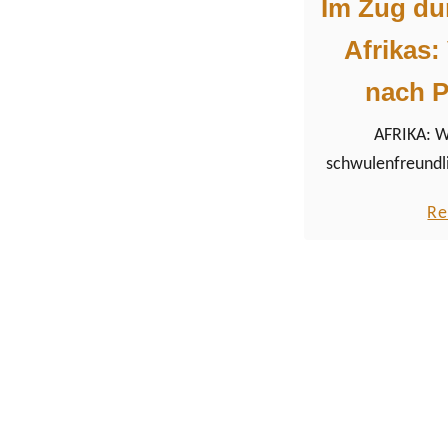
Im Zug du
Afrikas:
nach P
AFRIKA: W
schwulenfreundli
südliche Afrik
Re
Rovos Rail Luxuszu
von Namibia q