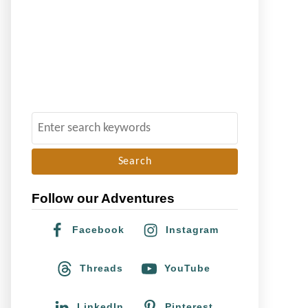
S
e
a
r
Follow our Adventures
c
h
Facebook
Instagram
f
o
Threads
YouTube
r
:
LinkedIn
Pinterest