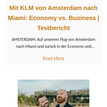
Mit KLM von Amsterdam nach
Miami: Economy vs. Business |
Testbericht
AMSTERDAM: Auf unserem Flug von Amsterdam
nach Miami und zurück in der Economy und
Business-Class waren wir wieder einmal sehr
a
Read More
zufrieden mit KLM Royal Dutch Airlines.
b
o
u
t
M
i
t