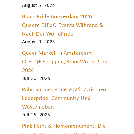
s
August 5, 2026
t
Black Pride Amsterdam 2026:
b
Queere BIPoC-Events Während &
e
Nach Der WorldPride
r
August 3, 2026
i
Queer Market In Amsterdam:
c
LGBTQ+ Shopping Beim World Pride
h
2026
t
Juli 30, 2026
Palm Springs Pride 2026: Zwischen
Lederpride, Community Und
Wüstenleben
Juli 25, 2026
Pink Point & Homomonument: Die