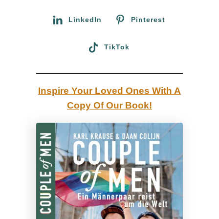
r
n
:
LinkedIn
Pinterest
a
c
TikTok
h
M
i
Inspire Your Loved Ones With A
a
Copy Of Our Book!
m
i
:
E
c
o
n
o