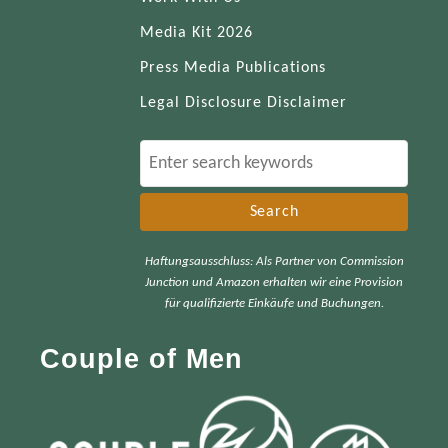
Media Kit 2026
Press Media Publications
Legal Disclosure Disclaimer
S
e
a
r
Haftungsausschluss: Als Partner von Commission
c
Junction und Amazon erhalten wir eine Provision
h
für qualifizierte Einkäufe und Buchungen.
f
Couple of Men
o
r
: