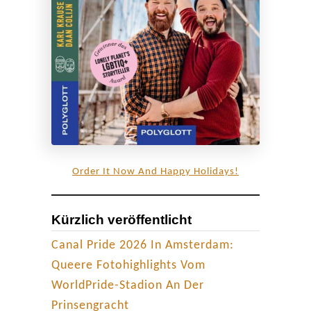
m
y
v
s
.
B
u
s
i
Order It Now And Happy Holidays!
n
e
Kürzlich veröffentlicht
s
s
Canal Pride 2026 In Amsterdam:
|
Queere Fotohighlights Vom
T
WorldPride-Stadion An Der
e
Prinsengracht