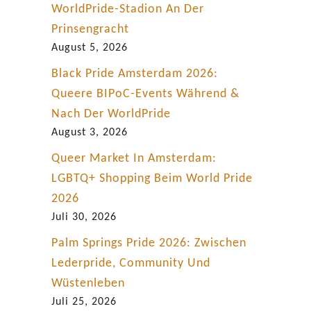
e
WorldPride-Stadion An Der
l
Prinsengracht
f
August 5, 2026
ü
Black Pride Amsterdam 2026:
r
Queere BIPoC-Events Während &
M
Nach Der WorldPride
ä
August 3, 2026
n
Queer Market In Amsterdam:
n
LGBTQ+ Shopping Beim World Pride
e
2026
r
Juli 30, 2026
|
Palm Springs Pride 2026: Zwischen
R
Lederpride, Community Und
e
Wüstenleben
v
Juli 25, 2026
i