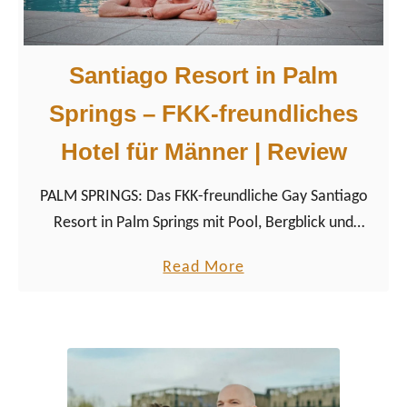
i
s
n
e
g
r
Santiago Resort in Palm
s
e
Springs – FKK-freundliches
,
E
d
r
Hotel für Männer | Review
i
f
e
a
PALM SPRINGS: Das FKK-freundliche Gay Santiago
w
h
Resort in Palm Springs mit Pool, Bergblick und
i
r
Whirlpool und mehr.
a
Read More
r
u
b
s
n
o
e
g
u
l
e
t
b
n
S
s
i