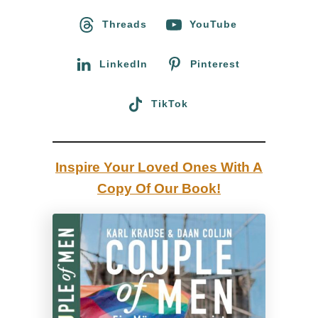
P
r
o
Threads
YouTube
a
l
r
l
S
:
LinkedIn
Pinterest
m
u
S
i
TikTok
p
t
r
e
i
Inspire Your Loved Ones With A
n
Copy Of Our Book!
g
s
–
F
K
K
-