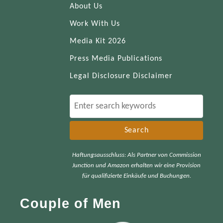
About Us
Work With Us
Media Kit 2026
Press Media Publications
Legal Disclosure Disclaimer
S
e
a
r
Haftungsausschluss: Als Partner von Commission
c
Junction und Amazon erhalten wir eine Provision
h
für qualifizierte Einkäufe und Buchungen.
f
Couple of Men
o
r