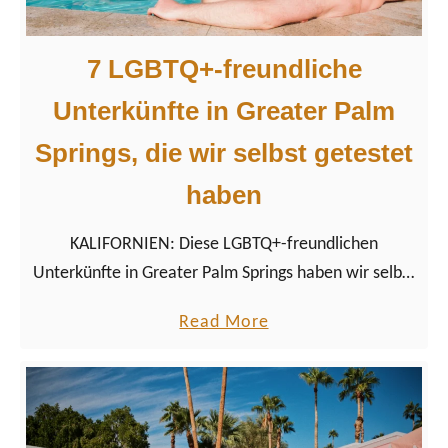
7 LGBTQ+-freundliche
Unterkünfte in Greater Palm
Springs, die wir selbst getestet
haben
KALIFORNIEN: Diese LGBTQ+-freundlichen
Unterkünfte in Greater Palm Springs haben wir selbst
getestet. Von Gay-Resorts bis zu ruhigen Wüsten-
a
Read More
Retreats.
b
o
u
t