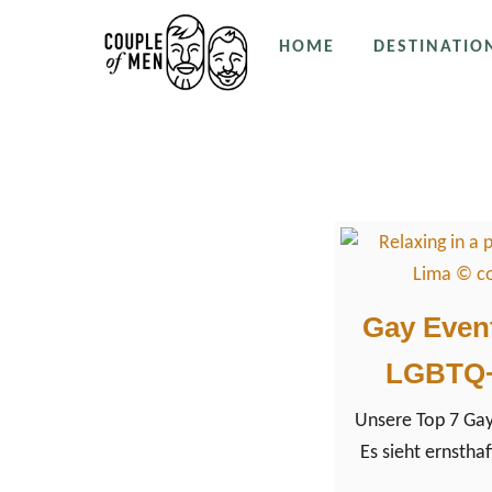
S
HOME
DESTINATIO
k
i
p
Eurovision Song C
t
o
C
o
n
t
Gay Event
e
LGBTQ+
n
t
Unsere Top 7 Gay
Es sieht ernsthaf
2020 ein großart