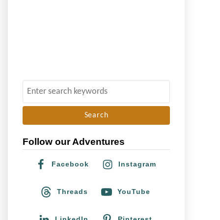
S
e
a
r
Follow our Adventures
c
h
Facebook
Instagram
f
o
Threads
YouTube
r
:
LinkedIn
Pinterest